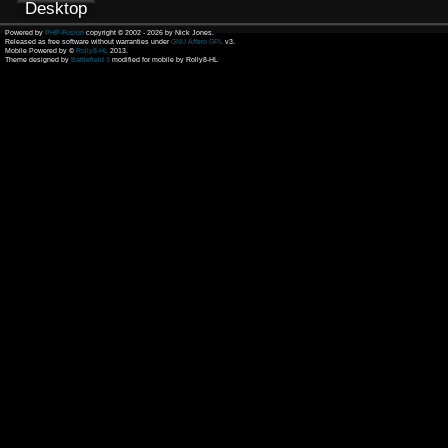
Desktop
Powered by
PHP-Fusion
copyright © 2002 - 2026 by Nick Jones.
Released as free software without warranties under
GNU Affero GPL
v3.
Mobile Powered by ©
Rolly8-HL
2013.
Theme designed by
Battlefield 3
modified for mobile by Rolly8-HL