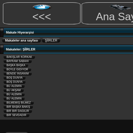
<<<
Ana Sa
Makale Hiyerarşisi
Makaleler ana sayfası
ŞİİRLER
Makaleler: ŞİİRLER
BAKIŞLAR KORKAK
BAYRAM SABAHI
BAŞKA BAŞKA
BÖYLE GİDİYOR
BENDE İNSANIM
BOŞ DÜNYA
BOŞ DÜNYA
BU ALEMİN
BU AKŞAM
BU ALEMİN
BU ALEMİN
BİLMEMİŞ BİLMEZ
BİR BAŞKA BAKIŞ
BİR BİR DAĞILIR
BİR SEVDADIR