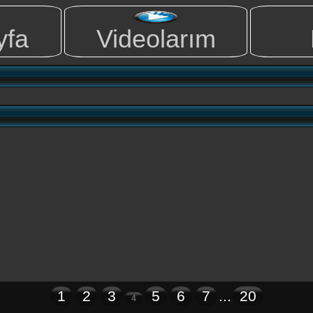
yfa
Videolarım
1
2
3
5
6
7
...
20
4