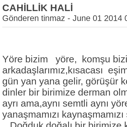
CAHİLLİK HALİ
Gönderen tinmaz - June 01 2014 
Yöre bizim yöre, komşu biz
arkadaşlarımız,kısacası eşi
gün yan yana gelir, görüşür k
dinler bir birimize derman ol
ayrı ama,aynı semtli aynı yö
yanaşmamızı kaynaşmamızı 
Doğduk doğalı bir birimize