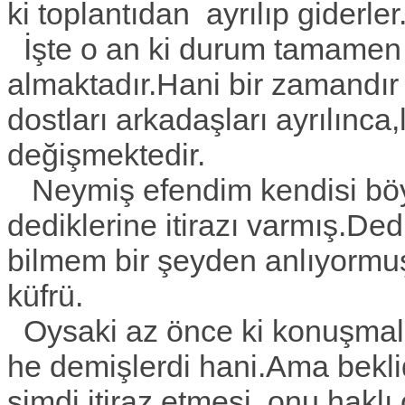
ki toplantıdan ayrılıp giderler
İşte o an ki durum tamamen 
almaktadır.Hani bir zamandır
dostları arkadaşları ayrılınca
değişmektedir.
Neymiş efendim kendisi böyl
dediklerine itirazı varmış.De
bilmem bir şeyden anlıyormuş
küfrü.
Oysaki az önce ki konuşmala
he demişlerdi hani.Ama bekli
şimdi itiraz etmesi onu hakl