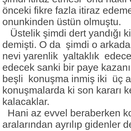
önceki fikre fazla itiraz edem
onunkinden üstün olmuştu.
Üstelik şimdi dert yandığı kiş
demişti. O da şimdi o arkadaş
nevi yarenlik yaltaklık edec
edecek sanki bir paye kazanır
beşli konuşma inmiş iki üç 
konuşmalarda ki son kararı ke
kalacaklar.
Hani az evvel beraberken ko
aralarından ayrılıp gidenler 