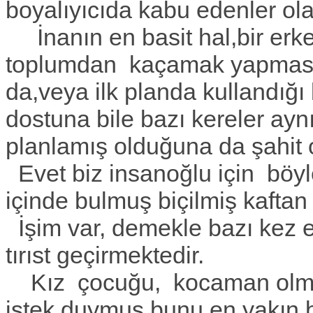
boyalıyıcıda kabu edenler olab
İnanın en basit hal,bir erk
toplumdan kaçamak yapması
da,veya ilk planda kullandığı b
dostuna bile bazı kereler ay
planlamış olduğuna da şahit
Evet biz insanoğlu için böyl
içinde bulmuş biçilmiş kaftan 
İşim var, demekle bazı kez en
tırıst geçirmektedir.
Kız çocuğu, kocaman olmuş,
istek duymuş bunu en yakın 