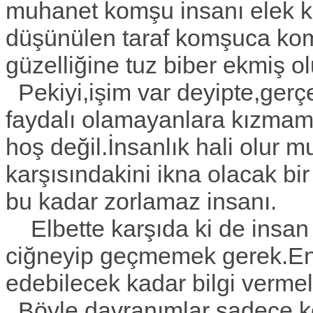
muhanet komşu insanı elek k
düşünülen taraf komşuca ko
güzelliğine tuz biber ekmiş ol
Pekiyi,işim var deyipte,gerçe
faydalı olamayanlara kızmam
hoş değil.İnsanlık hali olur 
karşısındakini ikna olacak bi
bu kadar zorlamaz insanı.
Elbette karşıda ki de insan k
ciğneyip geçmemek gerek.En 
edebilecek kadar bilgi vermel
Böyle davranımlar sadece k