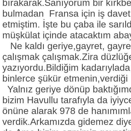
bırakarak.Sanıyorum bir kırkbeş 
bulmadan Fransa için iş daveti
etmiştim. İşte bu çaba ile sarı
müşkülat içinde atacaktım aba
Ne kaldı geriye,gayret, gayret
çalışmak çalışmak.Zira düzlüğ
yazıyordu.Bildiğim kadarıyla
binlerce şükür etmenin,verdiği
Yalnız geriye dönüp baktığımd
bizim Havullu tarafıyla da iyiyc
önüne alarak 978 de hanımıml
verdik.Arkamızda gidemez diy