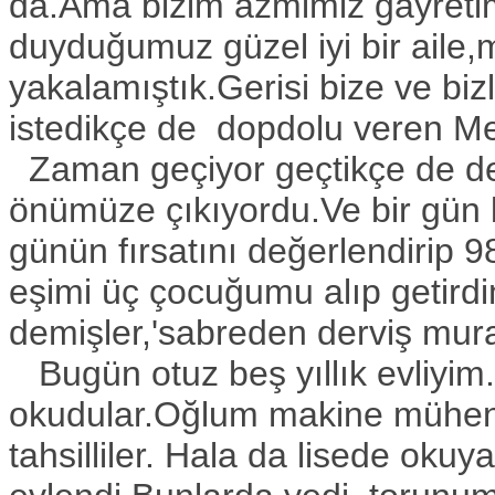
da.Ama bizim azmimiz gayretim
duyduğumuz güzel iyi bir aile,
yakalamıştık.Gerisi bize ve bi
istedikçe de dopdolu veren Mev
Zaman geçiyor geçtikçe de deği
önümüze çıkıyordu.Ve bir gün
günün fırsatını değerlendirip 9
eşimi üç çocuğumu alıp getird
demişler,'sabreden derviş mur
Bugün otuz beş yıllık evliyi
okudular.Oğlum makine mühendi
tahsilliler. Hala da lisede ok