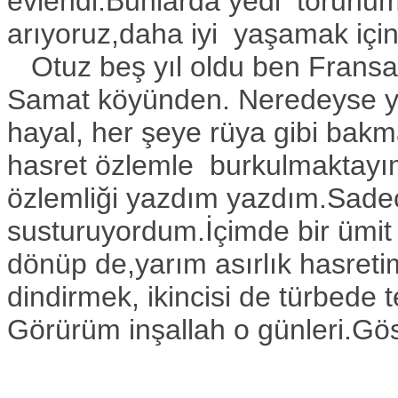
evlendi.Bunlarda yedi torunum
arıyoruz,daha iyi yaşamak için
Otuz beş yıl oldu ben Fransa’
Samat köyünden. Neredeyse ya
hayal, her şeye rüya gibi bakma
hasret özlemle burkulmaktayım.
özlemliği yazdım yazdım.Sadec
susturuyordum.İçimde bir ümit 
dönüp de,yarım asırlık hasre
dindirmek, ikincisi de türbede 
Görürüm inşallah o günleri.Gö