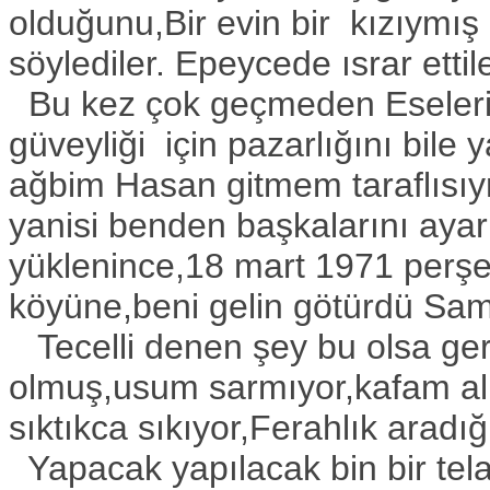
olduğunu,Bir evin bir kızıymı
söylediler. Epeycede ısrar ett
Bu kez çok geçmeden Eselerin
güveyliği için pazarlığını bile
ağbim Hasan gitmem taraflısı
yanisi benden başkalarını ayar
yüklenince,18 mart 1971 perş
köyüne,beni gelin götürdü Sa
Tecelli denen şey bu olsa ger
olmuş,usum sarmıyor,kafam al
sıktıkca sıkıyor,Ferahlık arad
Yapacak yapılacak bin bir tela