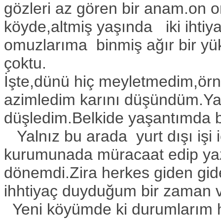
gözleri az gören bir anam.on on
köyde,altmiş yaşında iki ihtiy
omuzlarıma binmiş ağır bir yü
çoktu.
İşte,dünü hiç meyletmedim,ör
azimledim karını düşündüm.Ya
düşledim.Belkide yaşantımda b
Yalnız bu arada yurt dışı işi i
kurumunada müracaat edip yazı
dönemdi.Zira herkes giden gi
ihhtiyaç duyduğum bir zaman
Yeni köyümde ki durumlarım hiç