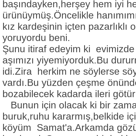
başındayken,herşey hem iyi h
ürünüymüş.Öncelikle hanımımı
kız kardeşinin içten pazarlı
yoruyordu beni.
Şunu itiraf edeyim ki evimizd
aşımızı yiyemiyorduk.Bu dur
idi.Zira herkim ne söylerse sö
vardı.Bu yüzden çeşme önünd
bozabilecek kadarda ileri götü
Bunun için olacak ki bir zama
buruk,ruhu kararmış,belkide iç
köyüm Samat'a.Arkamda gözü 