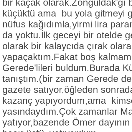
bir kaçak olarak.Zonguldak'ğı 
küçüktü ama bu yola gitmeyi 
nüfus kağıdımla,yirmi lira par
da yoktu.İlk geceyi bir otelde g
olarak bir kalaycıda çırak olar
yapaçaktım.Fakat boş kalmamak
Gerede'lileri buldum.Burada K
tanıştım.(bir zaman Gerede de 
gazete satıyor,öğleden sonrada
kazanç yapıyordum,ama kimsesi
yasındaydım.Çok zamanlar Ma
yatıyor,bazende Ömer dayının s