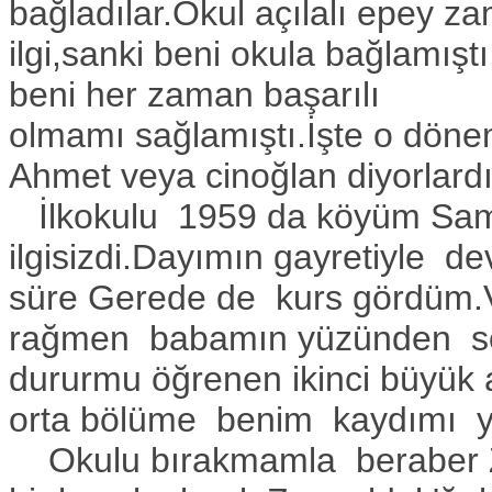
bağladılar.Okul açılalı epey 
ilgi,sanki beni okula bağlamış
beni her zaman başarılı
olmamı sağlamıştı.İşte o döne
Ahmet veya cinoğlan diyorlardı
İlkokulu 1959 da köyüm Sama
ilgisizdi.Dayımın gayretiyle dev
süre Gerede de kurs gördüm.V
rağmen babamın yüzünden söz
dururmu öğrenen ikinci büyük a
orta bölüme benim kaydımı ya
Okulu bırakmamla beraber Z