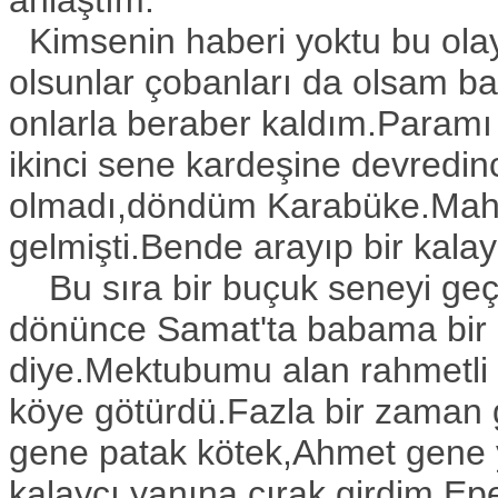
anlaştım.
Kimsenin haberi yoktu bu ol
olsunlar çobanları da olsam ba
onlarla beraber kaldım.Paramı
ikinci sene kardeşine devredinc
olmadı,döndüm Karabüke.Mahir 
gelmişti.Bende arayıp bir kalay
Bu sıra bir buçuk seneyi geçmi
dönünce Samat'ta babama bir 
diye.Mektubumu alan rahmetli
köye götürdü.Fazla bir zaman
gene patak kötek,Ahmet gene 
kalaycı yanına çırak girdim.Epe