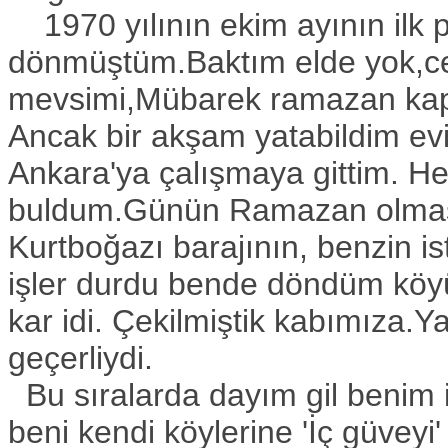
1970 yılının ekim ayının ilk 
dönmüştüm.Baktım elde yok,c
mevsimi,Mübarek ramazan kap
Ancak bir akşam yatabildim e
Ankara'ya çalışmaya gittim. He
buldum.Günün Ramazan olması
Kurtboğazı barajının, benzin 
işler durdu bende döndüm köy
kar idi. Çekilmiştik kabımıza.
geçerliydi.
Bu sıralarda dayım gil benim iç
beni kendi köylerine 'İç güveyi'