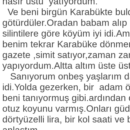
hasır üstü yatıyordum.
Ve beni birgün Karabükte bul
götürdüler.Oradan babam alıp 
silintilere göre köyüm iyi idi
benim tekrar Karabüke dönme
gazete ,simit satıyor,zaman z
yapıyordum.Altta altım üste üs
Sanıyorum onbeş yaşlarım d
idi.Yolda gezerken, bir adam ö
beni tanıyormuş gibi.ardından 
otuz koyunu varmış.Onları güd
dörtyüzelli lira, bir kol saati v