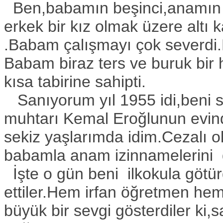
Ben,babamın beşinci,anamın da
erkek bir kız olmak üzere altı 
.Babam çalışmayı çok severdi.E
Babam biraz ters ve buruk bir 
kısa tabirine sahipti.
Sanıyorum yıl 1955 idi,beni 
muhtarı Kemal Eroğlunun evin
sekiz yaşlarımda idim.Cezalı o
babamla anam izinnamelerini 
İşte o gün beni ilkokula götür
ettiler.Hem irfan öğretmen h
büyük bir sevgi gösterdiler ki,s