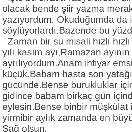
olacak bende şiir yazma merakı
yazıyordum. Okuduğumda da iy
söylüyorlardı.Bazende bu yüzde
Zaman bir su misali hızlı hızl
yılı kasım ayı,Ramazan ayının 
ayrılıyordum.Anam ihtiyar ems
küçük.Babam hasta son yatağın
gücünde.Bense burukluklar içi
gidince babam birkaç gün içind
eylesin.Bense binbir müşkülat 
yirmibir aylık zamanda en büy
Sağ olsun.