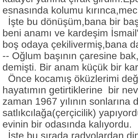
esnasında kolumu kırınca,me
İşte bu dönüşüm,bana bir baş
beni anamı ve kardeşim İsmail'
boş odaya çekilivermiş,bana d
-- Oğlum başının çaresine bak,
demişti. Bir anam küçük bir ka
Önce kocamış öküzlerimi deği
hayatımın getirtiklerine bir 
zaman 1967 yılının sonlarına 
satlıkcılağa(çerçicilik) yapıyo
evinin bir odasında kalıyordu.
İşte bu sırada radyolardan di