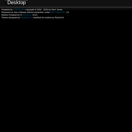
Desktop
Powered by
PHP-Fusion
copyright © 2002 - 2026 by Nick Jones.
Released as free software without warranties under
GNU Affero GPL
v3.
Mobile Powered by ©
Rolly8-HL
2013.
Theme designed by
Battlefield 3
modified for mobile by Rolly8-HL