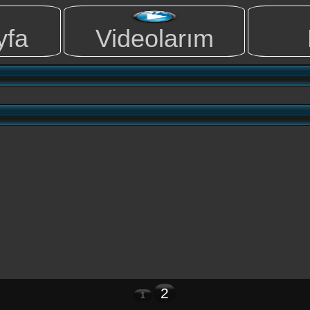
yfa
Videolarım
2
1