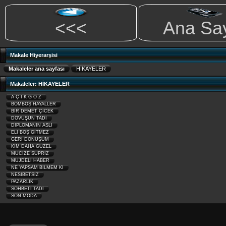
<<<
Ana Sa
Makale Hiyerarşisi
Makaleler ana sayfası
HİKAYELER
Makaleler: HİKAYELER
A Ç I K G Ö Z
BOMBOŞ HAYALLER
BİR DEMET ÇİCEK
DÖVÜŞÜN TADI
DİPLOMANIN ASLI
ELİ BOŞ GİTMEZ
GERİ DÖNÜŞÜM
KİM DAHA GÜZEL
MÜCİZE SÜPRİZ
MÜJDELİ HABER
NE YAPSAM BİLMEM Kİ
NESİBETSİZ
PAZARLIK
SOHBETİ TADI
SON MODA