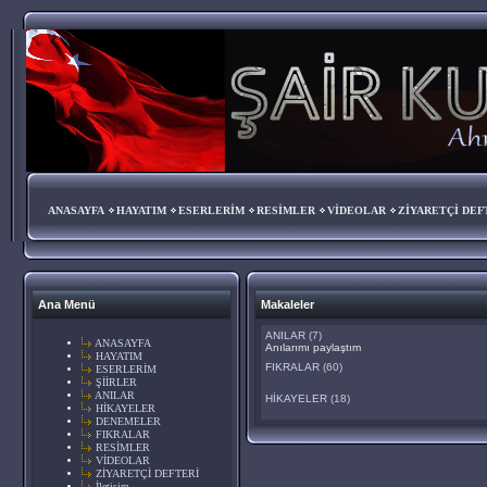
ANASAYFA
HAYATIM
ESERLERİM
RESİMLER
VİDEOLAR
ZİYARETÇİ DEF
Ana Menü
Makaleler
ANILAR
(7)
ANASAYFA
Anılarımı paylaştım
HAYATIM
FIKRALAR
(60)
ESERLERİM
ŞİİRLER
ANILAR
HİKAYELER
(18)
HİKAYELER
DENEMELER
FIKRALAR
RESİMLER
VİDEOLAR
ZİYARETÇİ DEFTERİ
İletişim