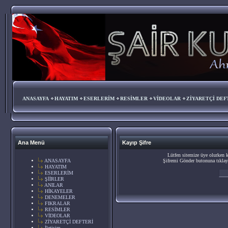
ANASAYFA
HAYATIM
ESERLERİM
RESİMLER
VİDEOLAR
ZİYARETÇİ DEF
Ana Menü
Kayıp Şifre
Lütfen sitemize üye olurken 
ANASAYFA
Şifremi Gönder butonuna tıklaya
HAYATIM
ESERLERİM
ŞİİRLER
ANILAR
HİKAYELER
DENEMELER
FIKRALAR
RESİMLER
VİDEOLAR
ZİYARETÇİ DEFTERİ
İletişim