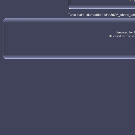
Ya
Table 'sairkuldamaddb.fusion3t695_share_table
Powered by
Released as free s