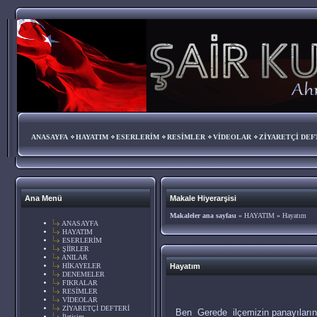
ANASAYFA
HAYATIM
ESERLERİM
RESİMLER
VİDEOLAR
ZİYARETÇİ DEF
Ana Menü
Makale Hiyerarşisi
Makaleler ana sayfası
»
HAYATIM
»
Hayatım
ANASAYFA
HAYATIM
ESERLERİM
ŞİİRLER
ANILAR
HİKAYELER
Hayatım
DENEMELER
FIKRALAR
RESİMLER
-May
VİDEOLAR
ZİYARETÇİ DEFTERİ
Ben Gerede ilçemizin panayılarını
İletişim