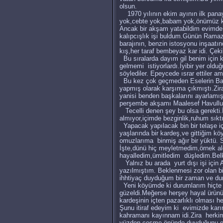
olsun.
1970 yılının ekim ayının ilk pan
yok,cebte yok,babam yok,önümüz 
Ancak bir akşam yatabildim evimde
kalıpcışlık işi buldum.Günün Rama
barajının, benzin istosyonu inşaa
kış,her taraf bembeyaz kar idi. Çek
Bu sıralarda dayım gil benim için kö
gelmemi istiyorlardı.İyibir yer old
söylediler. Epeycede ısrar ettiler 
Bu kez çok geçmeden Eselerin Baki 
yapmış olarak karşıma çıkmıştı.Zi
yanisi benden başkalarını ayarlamış
perşembe akşamı Maalesef Havullu
Tecelli denen şey bu olsa gerekti
almıyor,içimde bezginlik,ruhum sık
Yapacak yapılacak bin bir telaşe iç
yaşlarında bir kardeş,ve gittiğim kö
omuzlarıma binmiş ağır bir yüktü. 
İşte,dünü hiç meyletmedim,örnek a
hayalledim,ümitledim düşledim.Belk
Yalnız bu arada yurt dışı işi için
yazılmıştım. Beklenmesi zor olan b
ihhtiyaç duyduğum bir zaman ve 
Yeni köyümde ki durumlarım hiçte i
güzeldi.Meğerse herşey hayal ürün
kardeşinin içten pazarlıklı olmas
Şunu itiraf edeyim ki evimizde kar
kahramanı kayınnam idi.Zira herkim
yüzden çeşme önünde duyduğunu evd