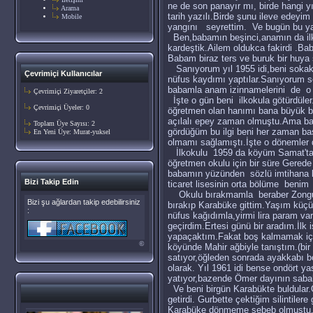
ne de son panayır mı, birde hang
Arama
tarih yazılı.Birde şunu ileve edeyi
Mobile
yangını seyrettim. Ve bugün bu yan
Ben,babamın beşinci,anamın da ilk 
kardeştik.Ailem oldukca fakirdi .Ba
Babam biraz ters ve buruk bir huya s
Sanıyorum yıl 1955 idi,beni sokak
Çevrimiçi Kullanıcılar
nüfus kaydımı yaptılar.Sanıyorum s
babamla anam izinnamelerini de o 
Çevrimiçi Ziyaretçiler: 2
İşte o gün beni ilkokula götürdüler
Çevrimiçi Üyeler: 0
öğretmen olan hanımı bana büyük bir 
açılalı epey zaman olmuştu.Ama ban
Toplam Üye Sayısı: 2
gördüğüm bu ilgi beni her zaman baş
En Yeni Üye:
Murat-yuksel
olmamı sağlamıştı.İşte o dönemler 
İlkokulu 1959 da köyüm Samat'ta bi
öğretmen okulu için bir süre Gere
babamın yüzünden sözlü imtihana k
Bizi Takip Edin
ticaret lisesinin orta bölüme benim
Okulu bırakmamla beraber Zonguda
Bizi şu ağlardan takip edebilirsiniz
bırakıp Karabüke gittim.Yaşım küç
:
nüfus kağıdımla,yirmi lira param var
geçirdim.Ertesi günü bir aradım.İlk 
yapaçaktım.Fakat boş kalmamak için
©
köyünde Mahir ağbiyle tanıştım.(bir
satıyor,öğleden sonrada ayakkabı b
olarak. Yıl 1961 idi bense ondört 
yatıyor,bazende Ömer dayının sabah
Ve beni birgün Karabükte buldular
getirdi. Gurbette çektiğim silintile
Karabüke dönmeme sebeb olmuştu.K