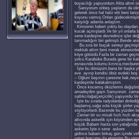
boyacılığı yapıyordum.Altta altım ü
Sanıyorum onbeş yaşlarım da idim
gelerek önce hal hatır etti beni tan
koyunu varmış.Onları güdecekmişim.ka
karşılığı adamla anlaştım.
Kimsenin haberi yoktu bu olaydan.
kucak açmışlardı.Ve bir yıl onlarla
sene kardeşine devredince işler de
tanımadığım biri gelmişti.Bende aray
Bu sıra bir buçuk seneyi geçmişti 
mektub attım beni merak etmesinler
köye götürdü.Fazla bir zaman geçm
yolcu Karabüke.Burada gene bir kala
esnasında kolumu kırınca,mecbure
İşte bu dönüşüm,bana bir başka yön
eve ayırıp kendisi öbür evdeki boş
-- Oğlum başının çaresine bak,neye 
kardeşimle kalakalmıştım.
Önce kocamış öküzlerimi değiştirdi
amadeydim gayrı.Sanıyorum zaman 1
satlıkcılağa(çerçicilik) yapıyordu.V
İşte bu sırada radyolardan dinledi
başlamış,sağa sola küçük şiirler y
söylüyorlardı.Bazende bu yüzden ben
Zaman bir su misali hızlı hızlı akı
altısında askerlik için köyümden a
küçük.Babam hasta son yatağında. A
askerim,İşte o sene askere
gidince babam birkaç gün içinde vef
vatan borcumu ifa etmiştim.Bu yirm