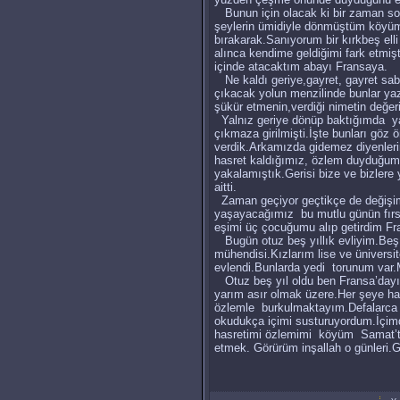
Bunun için olacak ki bir zaman sonr
şeylerin ümidiyle dönmüştüm köyü
bırakarak.Sanıyorum bir kırkbeş elli
alınca kendime geldiğimi fark etmişt
içinde atacaktım abayı Fransaya.
Ne kaldı geriye,gayret, gayret sab
çıkacak yolun menzilinde bunlar ya
şükür etmenin,verdiği nimetin değer
Yalnız geriye dönüp baktığımda yaş 
çıkmaza girilmişti.İşte bunları gö
verdik.Arkamızda gidemez diyenler
hasret kaldığımız, özlem duyduğumuz
yakalamıştık.Gerisi bize ve bizler
aitti.
Zaman geçiyor geçtikçe de değişiml
yaşayacağımız bu mutlu günün fırsat
eşimi üç çocuğumu alıp getirdim Fr
Bugün otuz beş yıllık evliyim.Be
mühendisi.Kızlarım lise ve üniversi
evlendi.Bunlarda yedi torunum var.
Otuz beş yıl oldu ben Fransa’day
yarım asır olmak üzere.Her şeye haya
özlemle burkulmaktayım.Defalarca ş
okudukça içimi susturuyordum.İçimde
hasretimi özlemimi köyüm Samat’ta d
etmek. Görürüm inşallah o günleri.