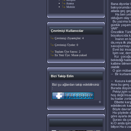
Arama
Bana diyorlar
Mobile
bakıyorumda d
atlada geç geç
Ha ben yeters
olduğum olay 
Bu yazıma baş
günlük yaşamım
VAR"
Çevrimiçi Kullanıcılar
Öncelikle Tür
boyalıyıcıda ka
Çevrimiçi Ziyaretçiler: 4
İnanın en ba
da,veya ilk pl
Çevrimiçi Üyeler: 0
savuşturmayı 
Evet biz insan
Toplam Üye Sayısı: 2
İşim var, deme
En Yeni Üye:
Murat-yuksel
Kız çocuğu, k
beklediği hal
kalbine bilmem
olabilir.
O gün mübar
-- Bir kurbanl
Bizi Takip Edin
-- Kusura kal
Bizi şu ağlardan takip edebilirsiniz
Ama bu genç ad
:
Burada düşünü
Pekiyi,işim v
hoş değil.İnsa
bu kadar zorl
©
Elbette karşı
edebilecek kad
Böyle davranı
Ha şöylede dü
göre ayarla de
Şurası da çok
ki.O anda işim
biliyor.Ha o z