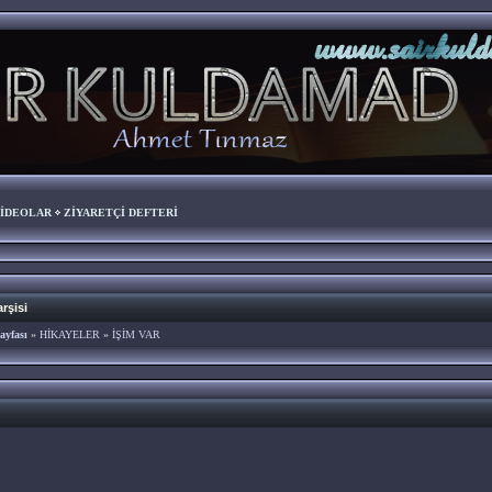
İDEOLAR
ZİYARETÇİ DEFTERİ
rşisi
ayfası
»
HİKAYELER
»
İŞİM VAR