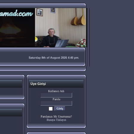
Saturday 8th of August 2026 4:40 pm.
Üye Girişi
Kullanıcı Adı
Parola
Parolanızı Mı Unuttunuz?
Buraya Tıklayın