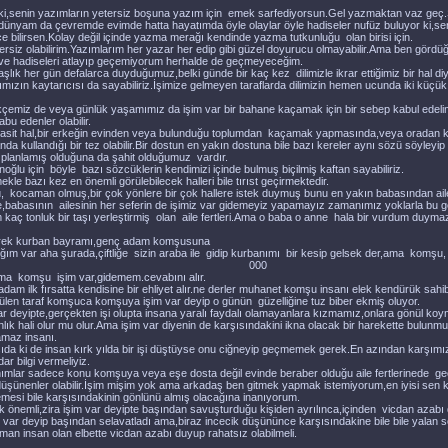
 ki,senin yazımların yetersiz boşuna yazım için emek sarfediyorsun.Gel yazmaktan vaz geç
ünyam da çevremde evimde hatta hayatımda öyle olaylar öyle hadiseler nufüz buluyor ki,sen
e bilirsen.Kolay değil içinde yazma merağı kendinde yazma tutkunluğu olan birisi için.
iz olabilirim.Yazımlarım her yazar her edip gibi güzel doyurucu olmayabilir.Ama ben gördü
ve hadiseleri atlayıp geçemiyorum herhalde de geçmeyeceğim.
lık her gün defalarca duyduğumuz,belki günde bir kaç kez dilimizle ikrar ettiğimiz bir hal 
ızın kaytarıcısı da sayabiliriz.İşimize gelmeyen taraflarda dilimizin hemen ucunda iki küçü
kçemiz de veya günlük yaşamımız da işim var bir bahane kaçamak için bir sebep kabul edeli
bu edenler olabilir.
sit hal,bir erkeğin evinden veya bulunduğu toplumdan kaçamak yapmasında,veya oradan k
anda kullandığı bir tez olabilir.Bir dostun en yakın dostuna bile bazı kereler aynı sözü söyleyip
planlamış olduğuna da şahit olduğumuz vardır.
oğlu için böyle bazı sözcüklerin kendimizi içinde bulmuş biçilmiş kaftan sayabiliriz.
kle bazı kez en önemli görülebilecek halleri bile tırıst geçirmektedir.
ocaman olmuş,bir çok yönlere bir çok hallere istek duymuş bunu en yakın babasından ai
de,babasının ailesinin her seferin de işimiz var gidemeyiz yapamayız zamanımız yoklarla bu 
 kaç tonluk bir taşı yerleştirmiş olan aile fertleri.Ama o baba o anne hala bir vurdum duymaz
ek kurban bayramı,genç adam komşusuna
ığım var aha şurada,çiftliğe sizin araba ile gidip kurbanımı bir kesip gelsek der,ama komşu,
000
ma komşu işim var,gidemem.cevabını alır.
am ilk fırsatta kendisine bir ehliyet alır.ne derler muhanet komşu insanı elek kendürük sahi
len taraf komşuca komşuya işim var deyip o günün güzelliğine tuz biber ekmiş oluyor.
ar deyipte,gerçekten işi olupta insana yaralı faydalı olamayanlara kızmamız,onlara gönül ko
nlık hali olur mu olur.Ama işim var diyenin de karşısındakini ikna olacak bir harekette bulunmuş
amaz insanı.
da ki de insan kırk yılda bir işi düştüyse onu ciğneyip geçmemek gerek.En azından karşımız
ar bilgi vermeliyiz.
mlar sadece konu komşuya veya eşe dosta değil evinde beraber olduğu aile fertlerinede geçe
şünenler olabilir.İşim mişim yok ama arkadaş ben gitmek yapmak istemiyorum,en iyisi sen k
mesi bile karşısındakinin gönlünü almış olacağına inanıyorum.
 önemli,zira işim var deyipte başından savuşturduğu kişiden ayrılınca,içinden vicdan azab
 var deyip başından selavatladı ama,biraz incecik düşününce karşısındakine bile bile yalan sö
aman insan olan elbette vicdan azabı duyup rahatsız olabilmeli.