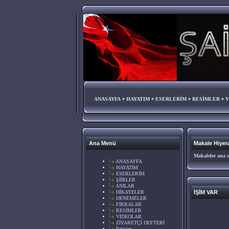
ANASAYFA
HAYATIM
ESERLERİM
RESİMLER
V
Ana Menü
Makale Hiyera
Makaleler ana s
ANASAYFA
HAYATIM
ESERLERİM
ŞİİRLER
ANILAR
HİKAYELER
İŞİM VAR
DENEMELER
FIKRALAR
RESİMLER
VİDEOLAR
ZİYARETÇİ DEFTERİ
İletişim