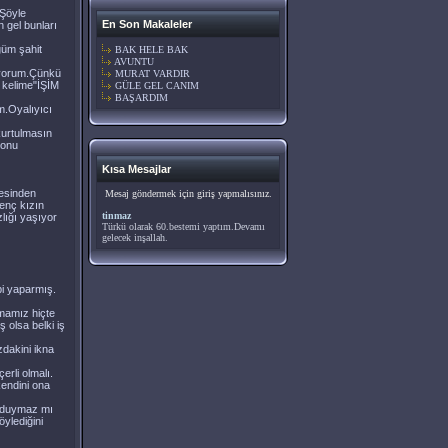
.Şöyle
En Son Makaleler
 gel bunları
ğüm şahit
BAK HELE BAK
AVUNTU
diyorum.Çünkü
MURAT VARDIR
k kelime"İŞİM
GÜLE GEL CANIM
BAŞARDIM
m.Oyalıyıcı
urtulmasın
 onu
Kısa Mesajlar
lesinden
Mesaj göndermek için giriş yapmalısınız.
genç kızın
tinmaz
lığı yaşıyor
Türkü olarak 60.bestemi yaptım.Devamı
gelecek inşallah.
bi yaparmış.
ymamız hiçte
 olsa belki iş
dakini ikna
rli olmalı.
endini ona
ı duymaz mı
ylediğini