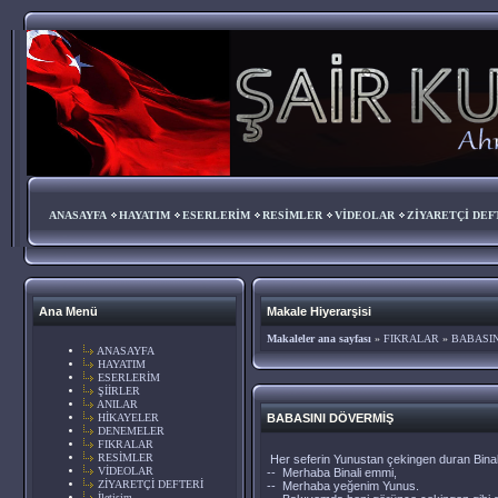
ANASAYFA
HAYATIM
ESERLERİM
RESİMLER
VİDEOLAR
ZİYARETÇİ DEF
Ana Menü
Makale Hiyerarşisi
Makaleler ana sayfası
»
FIKRALAR
»
BABASIN
ANASAYFA
HAYATIM
ESERLERİM
ŞİİRLER
ANILAR
HİKAYELER
BABASINI DÖVERMİŞ
DENEMELER
FIKRALAR
RESİMLER
Her seferin Yunustan çekingen duran Binal
VİDEOLAR
-- Merhaba Binali emmi,
ZİYARETÇİ DEFTERİ
-- Merhaba yeğenim Yunus.
İletişim