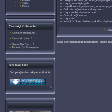
-- Bakıyomda beni görünce çekingen gibi 
Arama
-- Hayır, sana öyle gelir,
Mobile
-- Hep dikkatimi çekiyorsun,bana karşı çe
-- Belki de doğru,biraz çekiniyorum.
-- Hayır ola bir durum mu var,
-- Önemli değil amma.
-- Hayır ola,
-- Yahu,küçükken babanı çok dövmüştümd
Çevrimiçi Kullanıcılar
Yaz
Çevrimiçi Ziyaretçiler: 1
Çevrimiçi Üyeler: 0
Table 'sairkuldamaddb.fusion3t695_share_table
Toplam Üye Sayısı: 2
En Yeni Üye:
Murat-yuksel
Bizi Takip Edin
Bizi şu ağlardan takip edebilirsiniz
:
©