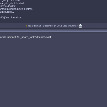
 çok iyi bir insan.
zı çok çabuk kıldırdı,
öyle değildir,
amadım neden böyle kıldırdı,
rum durumu,
i düğüne gidecekte.
Yazar
tinmaz
- December 14 2016
1559 Okunma ·
maddb.fusion3t695_share_table' doesn't exist