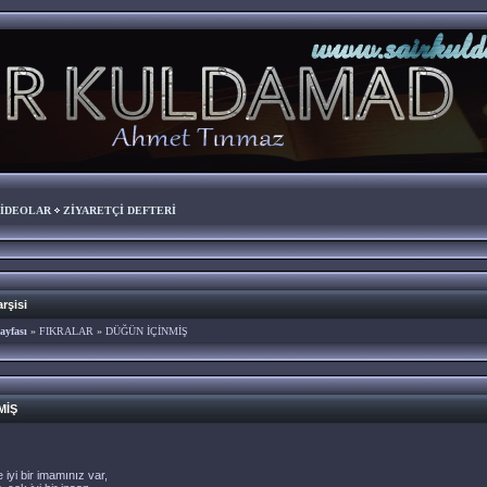
İDEOLAR
ZİYARETÇİ DEFTERİ
rşisi
ayfası
»
FIKRALAR
»
DÜĞÜN İÇİNMİŞ
MİŞ
 iyi bir imamınız var,