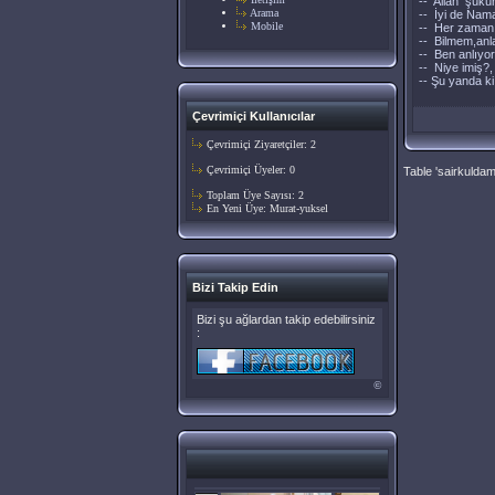
-- Allah şükür
Arama
-- İyi de Nama
Mobile
-- Her zaman b
-- Bilmem,anl
-- Ben anlıyo
-- Niye imiş?,
-- Şu yanda k
Çevrimiçi Kullanıcılar
Çevrimiçi Ziyaretçiler: 2
Çevrimiçi Üyeler: 0
Table 'sairkulda
Toplam Üye Sayısı: 2
En Yeni Üye:
Murat-yuksel
Bizi Takip Edin
Bizi şu ağlardan takip edebilirsiniz
:
©