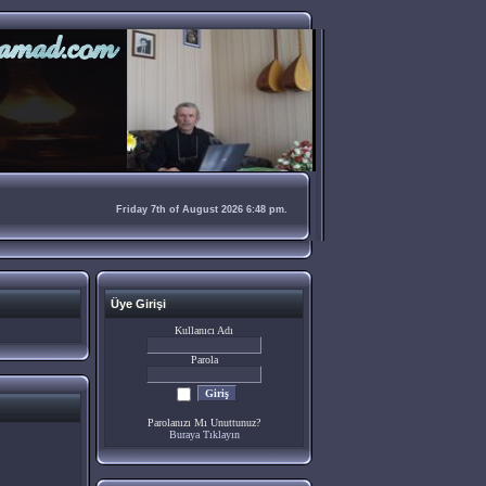
Friday 7th of August 2026 6:48 pm.
Üye Girişi
Kullanıcı Adı
Parola
Parolanızı Mı Unuttunuz?
Buraya Tıklayın