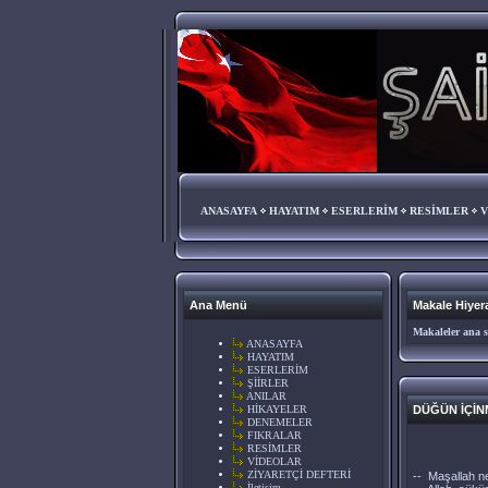
ANASAYFA
HAYATIM
ESERLERİM
RESİMLER
V
Ana Menü
Makale Hiyera
Makaleler ana s
ANASAYFA
HAYATIM
ESERLERİM
ŞİİRLER
ANILAR
HİKAYELER
DÜĞÜN İÇİN
DENEMELER
FIKRALAR
RESİMLER
VİDEOLAR
ZİYARETÇİ DEFTERİ
-- Maşallah ne
İletişim