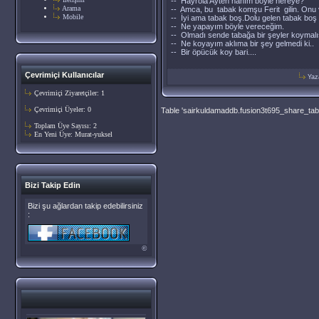
-- Hayrola Ayten hanım böyle nereye?
Arama
-- Amca, bu tabak komşu Ferit gilin. Onu
Mobile
-- İyi ama tabak boş.Dolu gelen tabak boş v
-- Ne yapayım böyle vereceğim.
-- Olmadı sende tabağa bir şeyler koymalı
-- Ne koyayım aklıma bir şey gelmedi ki..
-- Bir öpücük koy bari....
Çevrimiçi Kullanıcılar
Yaz
Çevrimiçi Ziyaretçiler: 1
Çevrimiçi Üyeler: 0
Table 'sairkuldamaddb.fusion3t695_share_table
Toplam Üye Sayısı: 2
En Yeni Üye:
Murat-yuksel
Bizi Takip Edin
Bizi şu ağlardan takip edebilirsiniz
:
©