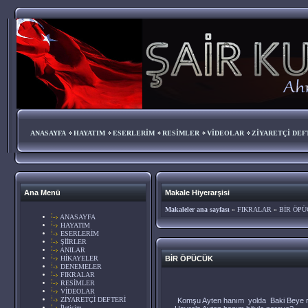
ANASAYFA
HAYATIM
ESERLERİM
RESİMLER
VİDEOLAR
ZİYARETÇİ DEF
Ana Menü
Makale Hiyerarşisi
Makaleler ana sayfası
»
FIKRALAR
»
BİR ÖP
ANASAYFA
HAYATIM
ESERLERİM
ŞİİRLER
ANILAR
HİKAYELER
BİR ÖPÜCÜK
DENEMELER
FIKRALAR
RESİMLER
VİDEOLAR
ZİYARETÇİ DEFTERİ
Komşu Ayten hanım yolda Baki Beye ra
İletişim