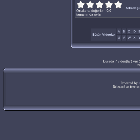
Arkadaşın
Ortalama değerler :
0.0
tamamında oylar
A
B
C
D
Bütün Videolar
U
V
W
X
Burada 7 video(lar) var 
©
Powered by
Released as free s