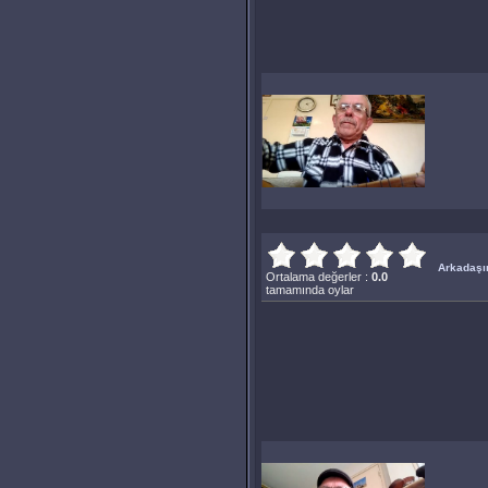
Arkadaşın
Ortalama değerler :
0.0
tamamında oylar