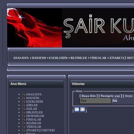
ANASAYFA
HAYATIM
ESERLERİM
RESİMLER
VİDEOLAR
ZİYARETÇİ DEF
Ana Menü
Videolar
Menu
ANASAYFA
[
]
[
]
[
Başa Dön
Rastgele yap
Arşiv
HAYATIM
Ara
ESERLERİM
ŞİİRLER
ANILAR
[
]
HİKAYELER
DENEMELER
FIKRALAR
RESİMLER
VİDEOLAR
ZİYARETÇİ DEFTERİ
İletişim